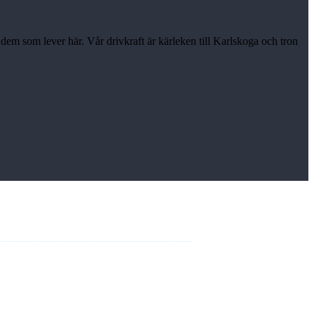
r dem som lever här. Vår drivkraft är kärleken till Karlskoga och tron