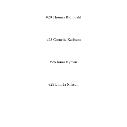
#20 Thomas Björndahl
#23 Cornelia Karlsson
#26 Jonas Nyman
#29 Linnéa Nilsson