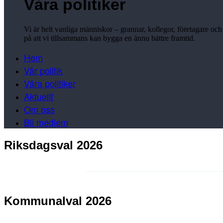
Våra politiker
Vi är helt vanliga människor – grannar, kollegor, företagare och 
på att vi tillsammans kan bygga en ännu bättre framtid.
Hem
Vår politik
Våra politiker
Aktuellt
Om oss
Bli medlem
Riksdagsval 2026
Kommunalval 2026