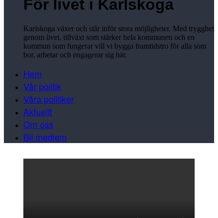
För livet i Karlskoga
Karlskoga växer och står inför stora möjligheter. Med trygghet
genom livet, tillväxt som stärker hela kommunen och en
kommun som fungerar vill vi bygga framtidstro för alla som
bor, arbetar och engagerar sig här.
Hem
Vår politik
Våra politiker
Aktuellt
Om oss
Bli medlem