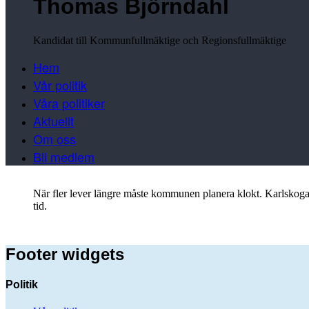
Thomas Björndahl
Kandidat till Kommunfullmäktige och Regionsfullmäktige
Hem
Vår politik
Våra politiker
Aktuellt
Om oss
Bli medlem
När fler lever längre måste kommunen planera klokt. Karlskog
tid.
Footer widgets
Politik