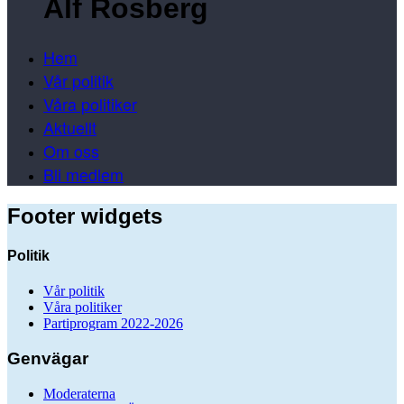
Alf Rosberg
Hem
Vår politik
Våra politiker
Aktuellt
Om oss
Bli medlem
Footer widgets
Politik
Vår politik
Våra politiker
Partiprogram 2022-2026
Genvägar
Moderaterna